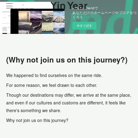
Ameba Owndで
あなただけのホームページやブログをつ
くろう
今すぐ試す
(Why not join us on this journey?)
We happened to find ourselves on the same ride.
For some reason, we feel drawn to each other.
Though our destinations may diﬀer, we arrive at the same place,
and even if our cultures and customs are diﬀerent, it feels like
there's something we share.
Why not join us on this journey?