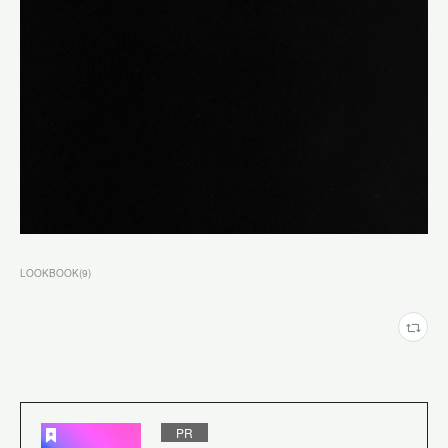
LOOKBOOK
(
9
)
PR