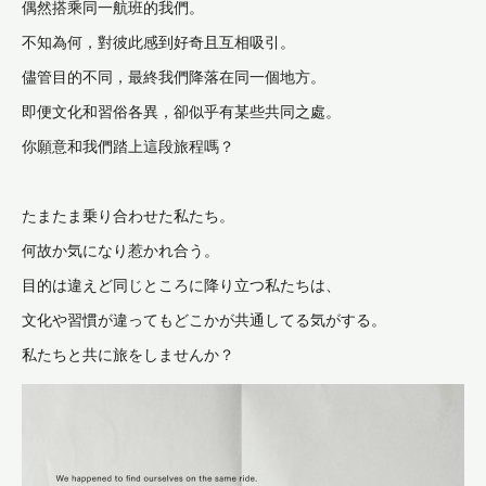
偶然搭乘同一航班的我們。
不知為何，對彼此感到好奇且互相吸引。
儘管目的不同，最終我們降落在同一個地方。
即便文化和習俗各異，卻似乎有某些共同之處。
你願意和我們踏上這段旅程嗎？
たまたま乗り合わせた私たち。
何故か気になり惹かれ合う。
目的は違えど同じところに降り立つ私たちは、
文化や習慣が違ってもどこかが共通してる気がする。
私たちと共に旅をしませんか？