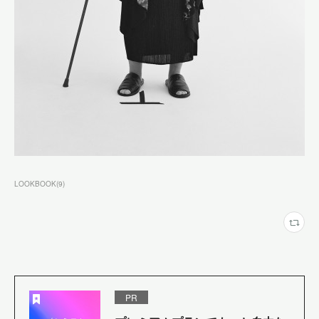
LOOKBOOK
(
9
)
PR